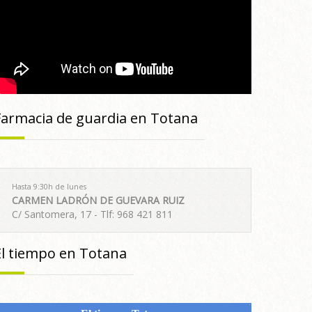
Farmacia de guardia en Totana
Hasta 9:30h de lunes
CARMEN LADRÓN DE GUEVARA RUIZ
C/ Santomera, 17 - Tlf: 968 421 811
El tiempo en Totana