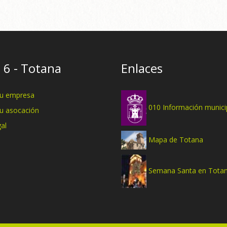
 6 - Totana
Enlaces
tu empresa
010 Información munici
tu asocación
al
Mapa de Totana
Semana Santa en Tota