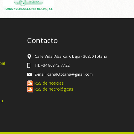
Contacto
Calle Vidal Abarca, 6 bajo - 30850 Totana
pal
Tlf: +34 968 42 77 22
E-mail: canal6totana@gmail.com
RSS de noticias
RSS de necrológicas
na