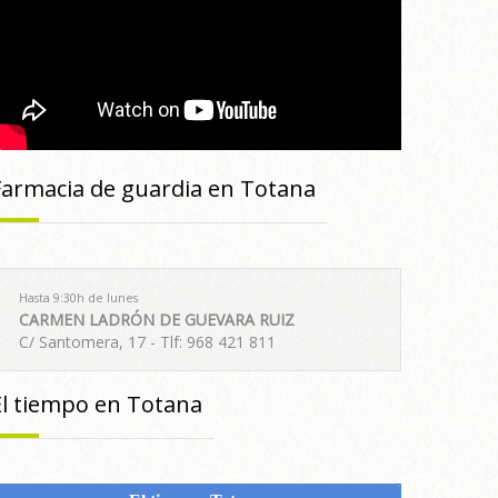
Farmacia de guardia en Totana
Hasta 9:30h de lunes
CARMEN LADRÓN DE GUEVARA RUIZ
C/ Santomera, 17 - Tlf: 968 421 811
El tiempo en Totana