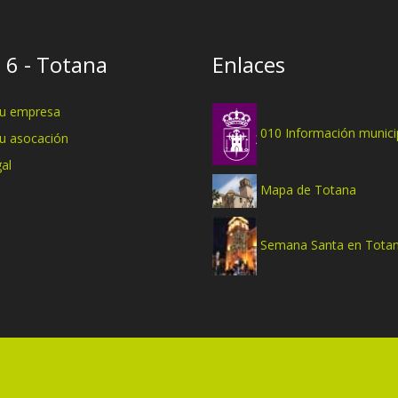
 6 - Totana
Enlaces
tu empresa
010 Información munici
tu asocación
al
Mapa de Totana
Semana Santa en Tota