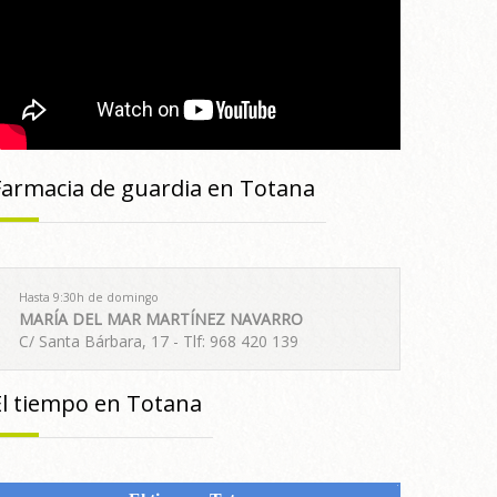
Farmacia de guardia en Totana
Hasta 9:30h de domingo
MARÍA DEL MAR MARTÍNEZ NAVARRO
C/ Santa Bárbara, 17 - Tlf: 968 420 139
El tiempo en Totana