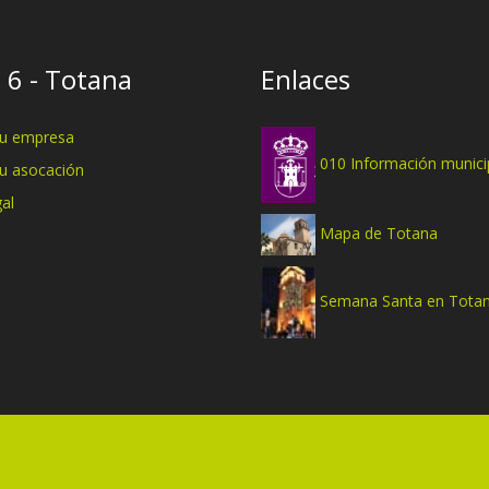
 6 - Totana
Enlaces
tu empresa
010 Información munici
tu asocación
al
Mapa de Totana
Semana Santa en Tota