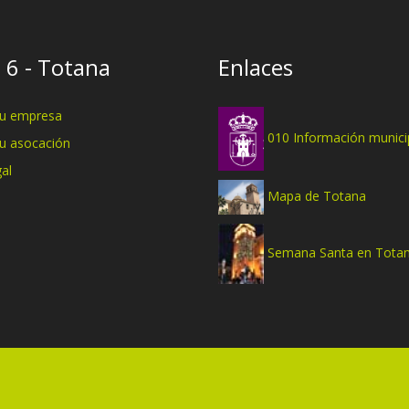
 6 - Totana
Enlaces
tu empresa
010 Información munici
tu asocación
al
Mapa de Totana
Semana Santa en Tota