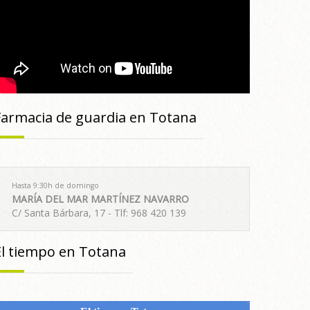
Farmacia de guardia en Totana
Hasta 9:30h de domingo
MARÍA DEL MAR MARTÍNEZ NAVARRO
C/ Santa Bárbara, 17 - Tlf: 968 420 139
El tiempo en Totana